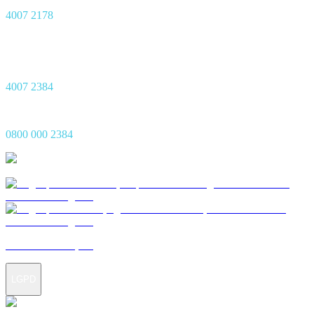
4007 2178
Central de Sinistro 24h
Capitais
4007 2384
Demais Regiões
0800 000 2384
Termos e condições
LGPD