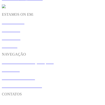
ESTAMOS ON EM:
INSTAGRAM
LINKEDIN
YOUTUBE
SPOTIFY
NAVEGAÇÃO
M&A: FUSÕES E AQUISIÇÕES
CONTATO
NOSSO UNIVERSO
TRABALHE CONOSCO
CONTATOS
Matriz