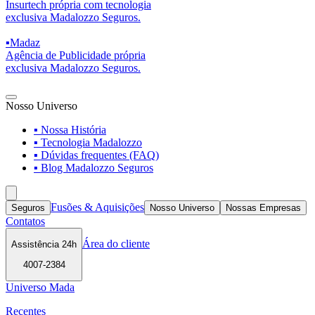
Insurtech própria com tecnologia
exclusiva Madalozzo Seguros.
▪
Madaz
Agência de Publicidade própria
exclusiva Madalozzo Seguros.
Nosso Universo
▪ Nossa História
▪ Tecnologia Madalozzo
▪ Dúvidas frequentes (FAQ)
▪ Blog Madalozzo Seguros
Fusões & Aquisições
Seguros
Nosso Universo
Nossas Empresas
Contatos
Área do cliente
Assistência 24h
4007-2384
Universo Mada
Recentes