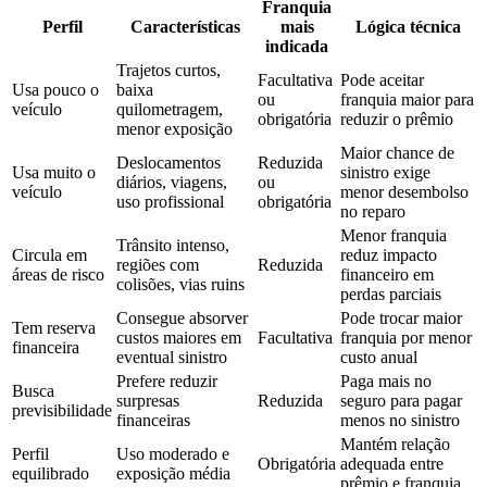
Franquia
Perfil
Características
mais
Lógica técnica
indicada
Trajetos curtos,
Facultativa
Pode aceitar
Usa pouco o
baixa
ou
franquia maior para
veículo
quilometragem,
obrigatória
reduzir o prêmio
menor exposição
Maior chance de
Deslocamentos
Reduzida
Usa muito o
sinistro exige
diários, viagens,
ou
veículo
menor desembolso
uso profissional
obrigatória
no reparo
Menor franquia
Trânsito intenso,
Circula em
reduz impacto
regiões com
Reduzida
áreas de risco
financeiro em
colisões, vias ruins
perdas parciais
Consegue absorver
Pode trocar maior
Tem reserva
custos maiores em
Facultativa
franquia por menor
financeira
eventual sinistro
custo anual
Prefere reduzir
Paga mais no
Busca
surpresas
Reduzida
seguro para pagar
previsibilidade
financeiras
menos no sinistro
Mantém relação
Perfil
Uso moderado e
Obrigatória
adequada entre
equilibrado
exposição média
prêmio e franquia