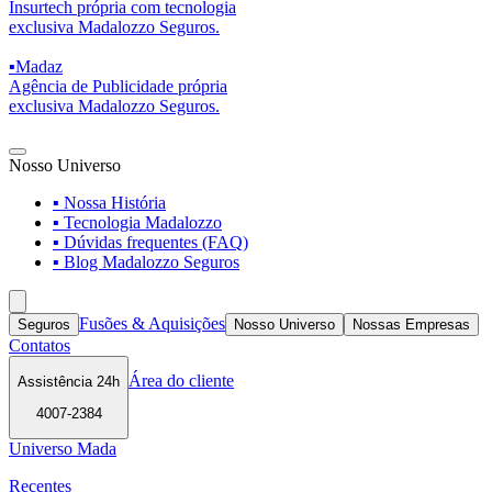
Insurtech própria com tecnologia
exclusiva Madalozzo Seguros.
▪
Madaz
Agência de Publicidade própria
exclusiva Madalozzo Seguros.
Nosso Universo
▪ Nossa História
▪ Tecnologia Madalozzo
▪ Dúvidas frequentes (FAQ)
▪ Blog Madalozzo Seguros
Fusões & Aquisições
Seguros
Nosso Universo
Nossas Empresas
Contatos
Área do cliente
Assistência 24h
4007-2384
Universo Mada
Recentes