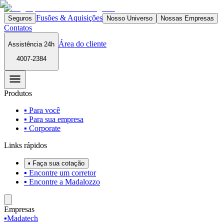
Fusões & Aquisições
Seguros
Nosso Universo
Nossas Empresas
Contatos
Área do cliente
Assistência 24h
4007-2384
Produtos
▪ Para você
▪ Para sua empresa
▪ Corporate
Links rápidos
▪ Faça sua cotação
▪ Encontre um corretor
▪ Encontre a Madalozzo
Empresas
▪
Madatech