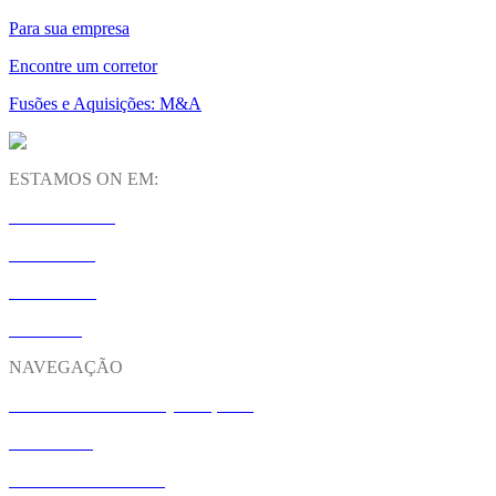
Para sua empresa
Encontre um corretor
Fusões e Aquisições: M&A
ESTAMOS ON EM:
INSTAGRAM
LINKEDIN
YOUTUBE
SPOTIFY
NAVEGAÇÃO
M&A: FUSÕES E AQUISIÇÕES
CONTATO
NOSSO UNIVERSO