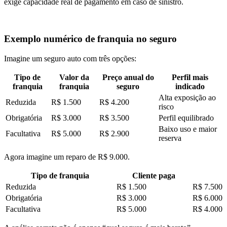
exige capacidade real de pagamento em caso de sinistro.
Exemplo numérico de franquia no seguro
Imagine um seguro auto com três opções:
Tipo de
Valor da
Preço anual do
Perfil mais
franquia
franquia
seguro
indicado
Alta exposição ao
Reduzida
R$ 1.500
R$ 4.200
risco
Obrigatória
R$ 3.000
R$ 3.500
Perfil equilibrado
Baixo uso e maior
Facultativa
R$ 5.000
R$ 2.900
reserva
Agora imagine um reparo de R$ 9.000.
Tipo de franquia
Cliente paga
Reduzida
R$ 1.500
R$ 7.500
Obrigatória
R$ 3.000
R$ 6.000
Facultativa
R$ 5.000
R$ 4.000