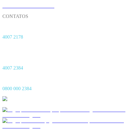
TRABALHE CONOSCO
CONTATOS
Matriz
4007 2178
Central de Sinistro 24h
Capitais
4007 2384
Demais Regiões
0800 000 2384