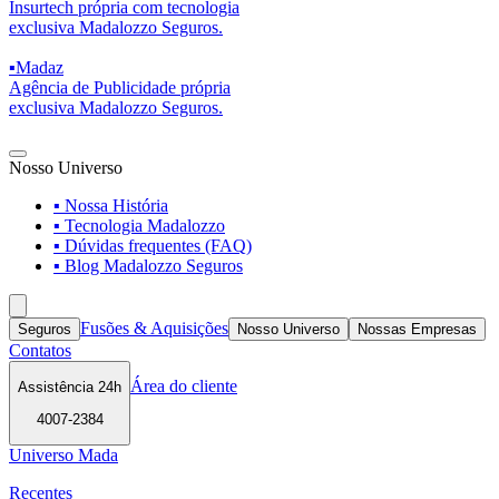
Insurtech própria com tecnologia
exclusiva Madalozzo Seguros.
▪
Madaz
Agência de Publicidade própria
exclusiva Madalozzo Seguros.
Nosso Universo
▪ Nossa História
▪ Tecnologia Madalozzo
▪ Dúvidas frequentes (FAQ)
▪ Blog Madalozzo Seguros
Fusões & Aquisições
Seguros
Nosso Universo
Nossas Empresas
Contatos
Área do cliente
Assistência 24h
4007-2384
Universo Mada
Recentes