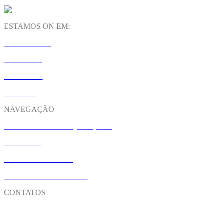
ESTAMOS ON EM:
INSTAGRAM
LINKEDIN
YOUTUBE
SPOTIFY
NAVEGAÇÃO
M&A: FUSÕES E AQUISIÇÕES
CONTATO
NOSSO UNIVERSO
TRABALHE CONOSCO
CONTATOS
Matriz