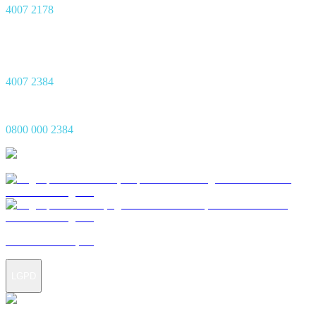
4007 2178
Central de Sinistro 24h
Capitais
4007 2384
Demais Regiões
0800 000 2384
Termos e condições
LGPD