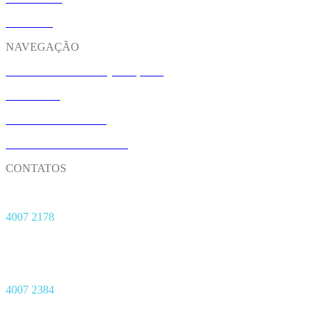
SPOTIFY
NAVEGAÇÃO
M&A: FUSÕES E AQUISIÇÕES
CONTATO
NOSSO UNIVERSO
TRABALHE CONOSCO
CONTATOS
Matriz
4007 2178
Central de Sinistro 24h
Capitais
4007 2384
Demais Regiões