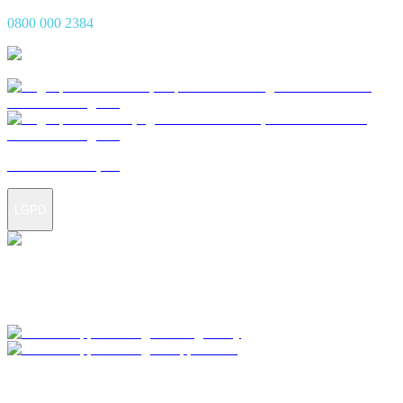
0800 000 2384
Termos e condições
LGPD
Baixe o App Madaseg e acesse seus seguros e serviços Madalozzo
em um só lugar, rápido e seguro!