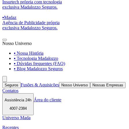
Insurtech própria com tecnologia
exclusiva Madalozzo Seguros.
▪
Madaz
Agência de Publicidade própria
exclusiva Madalozzo Seguros.
Nosso Universo
▪ Nossa História
▪ Tecnologia Madalozzo
▪ Dúvidas frequentes (FAQ)
▪ Blog Madalozzo Seguros
Fusões & Aquisições
Seguros
Nosso Universo
Nossas Empresas
Contatos
Área do cliente
Assistência 24h
4007-2384
Universo Mada
Recentes