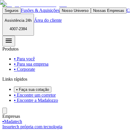
Fusões & Aquisições
C
Seguros
Nosso Universo
Nossas Empresas
Área do cliente
Assistência 24h
4007-2384
Produtos
▪ Para você
▪ Para sua empresa
▪ Corporate
Links rápidos
▪ Faça sua cotação
▪ Encontre um corretor
▪ Encontre a Madalozzo
Empresas
▪
Madatech
Insurtech própria com tecnologia