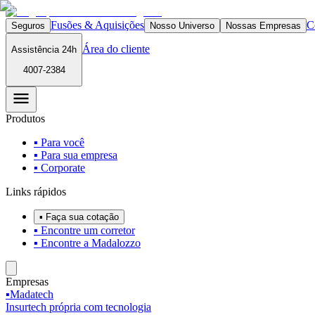
Fusões & Aquisições
C
Seguros
Nosso Universo
Nossas Empresas
Área do cliente
Assistência 24h
4007-2384
Produtos
▪ Para você
▪ Para sua empresa
▪ Corporate
Links rápidos
▪ Faça sua cotação
▪ Encontre um corretor
▪ Encontre a Madalozzo
Empresas
▪
Madatech
Insurtech própria com tecnologia