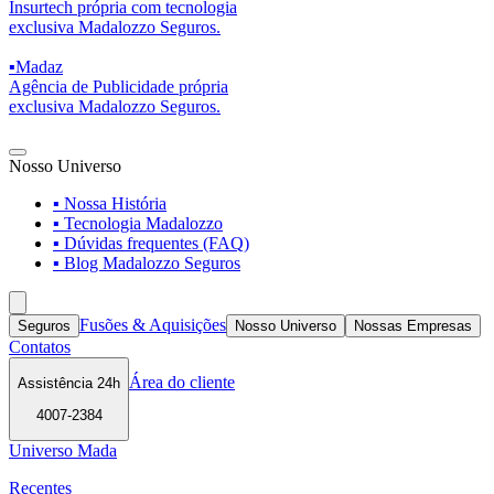
Insurtech própria com tecnologia
exclusiva Madalozzo Seguros.
▪
Madaz
Agência de Publicidade própria
exclusiva Madalozzo Seguros.
Nosso Universo
▪ Nossa História
▪ Tecnologia Madalozzo
▪ Dúvidas frequentes (FAQ)
▪ Blog Madalozzo Seguros
Fusões & Aquisições
Seguros
Nosso Universo
Nossas Empresas
Contatos
Área do cliente
Assistência 24h
4007-2384
Universo Mada
Recentes