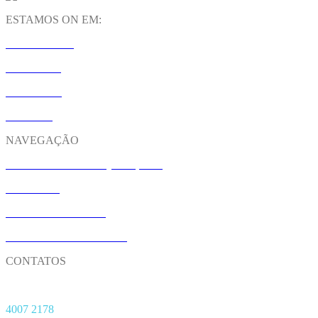
ESTAMOS ON EM:
INSTAGRAM
LINKEDIN
YOUTUBE
SPOTIFY
NAVEGAÇÃO
M&A: FUSÕES E AQUISIÇÕES
CONTATO
NOSSO UNIVERSO
TRABALHE CONOSCO
CONTATOS
Matriz
4007 2178