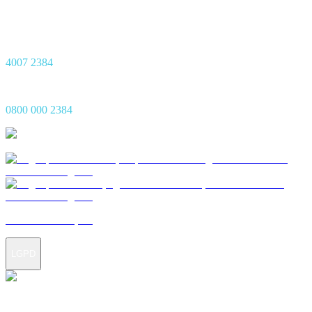
Central de Sinistro 24h
Capitais
4007 2384
Demais Regiões
0800 000 2384
Termos e condições
LGPD