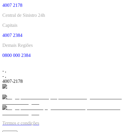
4007 2178
Central de Sinistro 24h
Capitais
4007 2384
Demais Regiões
0800 000 2384
-
,
-
,
4007-2178
Termos e condições