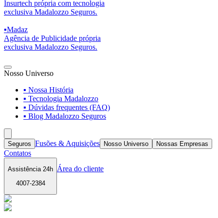
Insurtech própria com tecnologia
exclusiva Madalozzo Seguros.
▪
Madaz
Agência de Publicidade própria
exclusiva Madalozzo Seguros.
Nosso Universo
▪ Nossa História
▪ Tecnologia Madalozzo
▪ Dúvidas frequentes (FAQ)
▪ Blog Madalozzo Seguros
Fusões & Aquisições
Seguros
Nosso Universo
Nossas Empresas
Contatos
Área do cliente
Assistência 24h
4007-2384