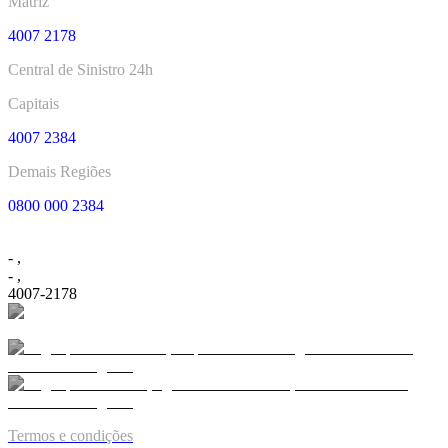
Matriz
4007 2178
Central de Sinistro 24h
Capitais
4007 2384
Demais Regiões
0800 000 2384
-
,
-
,
4007-2178
Termos e condições