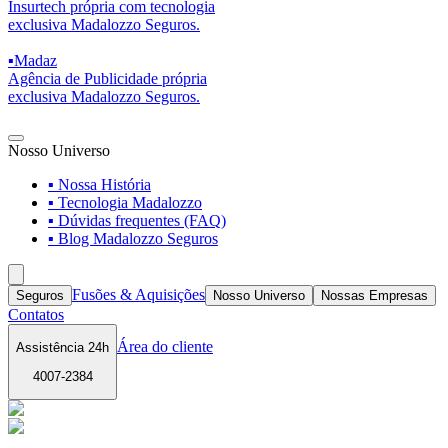
Insurtech própria com tecnologia
exclusiva Madalozzo Seguros.
▪
Madaz
Agência de Publicidade própria
exclusiva Madalozzo Seguros.
Nosso Universo
▪ Nossa História
▪ Tecnologia Madalozzo
▪ Dúvidas frequentes (FAQ)
▪ Blog Madalozzo Seguros
Fusões & Aquisições
Seguros
Nosso Universo
Nossas Empresas
Contatos
Área do cliente
Assistência 24h
4007-2384