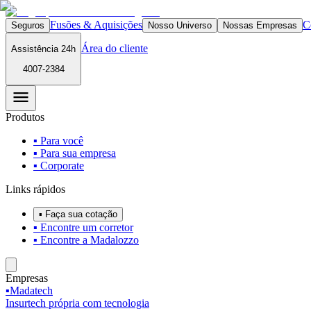
Fusões & Aquisições
C
Seguros
Nosso Universo
Nossas Empresas
Área do cliente
Assistência 24h
4007-2384
Produtos
▪ Para você
▪ Para sua empresa
▪ Corporate
Links rápidos
▪ Faça sua cotação
▪ Encontre um corretor
▪ Encontre a Madalozzo
Empresas
▪
Madatech
Insurtech própria com tecnologia